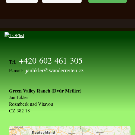
+420 602 461 305
Tel.
janlikler@wanderreiten.cz
E-mail:
Green Valley Ranch (Dvůr Metlice)
Jan Likler
Rožmberk nad Vltavou
CZ 382 18