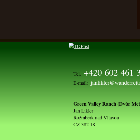
+420 602 461 
Tel.
janlikler@wanderreit
E-mail:
Green Valley Ranch (Dvůr Metl
Jan Likler
Rožmberk nad Vltavou
CZ 382 18