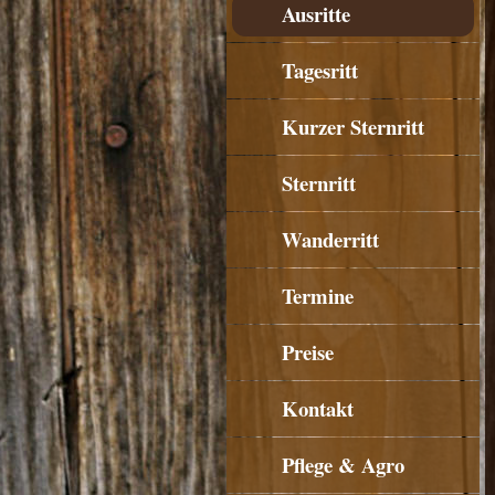
Ausritte
Tagesritt
Kurzer Sternritt
Sternritt
Wanderritt
Termine
Preise
Kontakt
Pflege & Agro