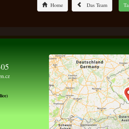
Home
Das Team
Ta
305
en.cz
ice)