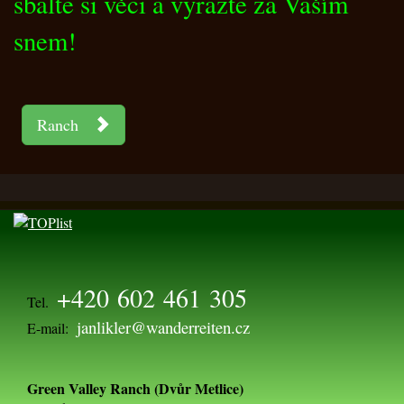
sbalte si věci a vyražte za Vaším
snem!
Ranch
+420 602 461 305
Tel.
janlikler@wanderreiten.cz
E-mail:
Green Valley Ranch (Dvůr Metlice)