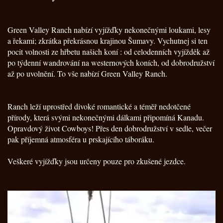
Green Valley Ranch nabízí vyjížďky nekonečnými loukami, lesy
a řekami; zkrátka překrásnou krajinou Šumavy. Vychutnej si ten
pocit volnosti ze hřbetu našich koní : od celodenních vyjížděk až
po týdenní wandrování na westernových koních, od dobrodružství
až po uvolnění. To vše nabízí Green Valley Ranch.
Ranch leží uprostřed divoké romantické a téměř nedotčené
přírody, která svými nekonečnými dálkami připomíná Kanadu.
Opravdový život Cowboys! Přes den dobrodružství v sedle, večer
pak příjemná atmosféra u prskajícího táboráku.
Veškeré vyjížďky jsou určeny pouze pro zkušené jezdce.