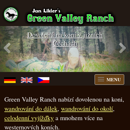
Previous
N
Dovolená na koni v jižních
Čechách
MENU
switch
menu
Green Valley Ranch nabízí dovolenou na koni,
wandrování do dálek
,
wandrování do okolí
,
celodenní vyjížďky
a mnohem více na
westernových koních.