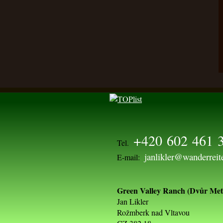
+420 602 461 
Tel.
janlikler@wanderreit
E-mail:
Green Valley Ranch (Dvůr Metl
Jan Likler
Rožmberk nad Vltavou