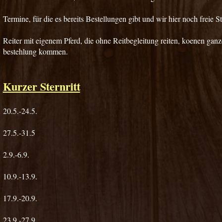
Termine, für die es bereits Bestellungen gibt und wir hier noch freie St
Reiter mit eigenem Pferd, die ohne Reitbegleitung reiten, koenen ganze
bestehlung kommen.
Kurzer Sternritt
20.5.-24.5.
27.5.-31.5
2.9.-6.9.
10.9.-13.9.
17.9.-20.9.
23.9.-27.9.