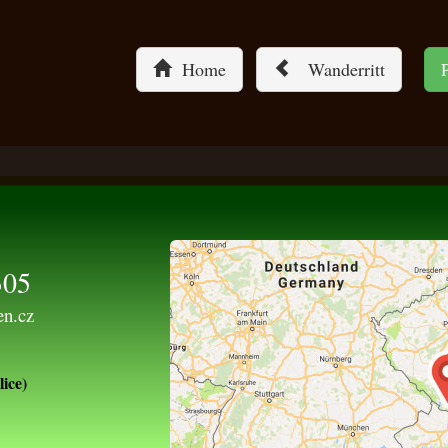
Home
Wanderritt
305
en.cz
ice)