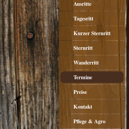
Ausritte
Tagesritt
Kurzer Sternritt
Sternritt
Wanderritt
Termine
Preise
Kontakt
Pflege & Agro